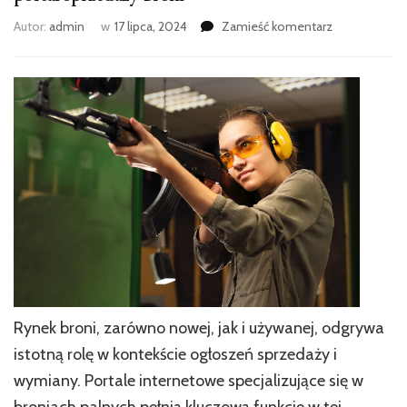
we
Autor:
admin
w
17 lipca, 2024
Zamieść komentarz
wpisie
portal
sprzedaży
broni
Rynek broni, zarówno nowej, jak i używanej, odgrywa
istotną rolę w kontekście ogłoszeń sprzedaży i
wymiany. Portale internetowe specjalizujące się w