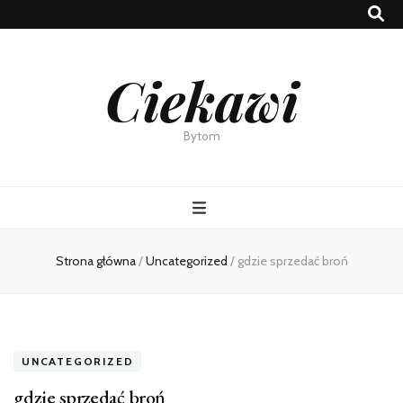
Ciekawi
Bytom
Strona główna
/
Uncategorized
/
gdzie sprzedać broń
UNCATEGORIZED
gdzie sprzedać broń