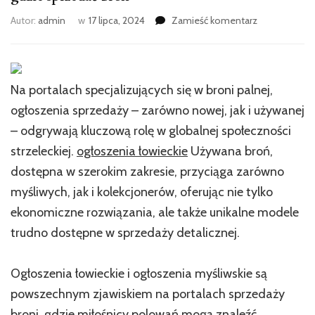
we
Autor:
admin
w
17 lipca, 2024
Zamieść komentarz
wpisie
gdzie
sprzedać
broń
Na portalach specjalizujących się w broni palnej,
ogłoszenia sprzedaży – zarówno nowej, jak i używanej
– odgrywają kluczową rolę w globalnej społeczności
strzeleckiej.
ogłoszenia łowieckie
Używana broń,
dostępna w szerokim zakresie, przyciąga zarówno
myśliwych, jak i kolekcjonerów, oferując nie tylko
ekonomiczne rozwiązania, ale także unikalne modele
trudno dostępne w sprzedaży detalicznej.
Ogłoszenia łowieckie i ogłoszenia myśliwskie są
powszechnym zjawiskiem na portalach sprzedaży
broni, gdzie miłośnicy polowań mogą znaleźć