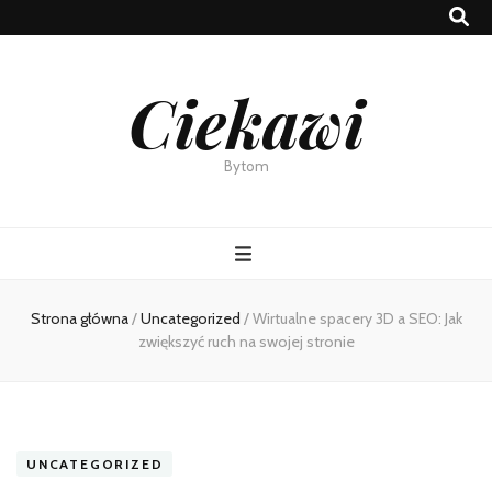
Ciekawi
Bytom
Strona główna
/
Uncategorized
/
Wirtualne spacery 3D a SEO: Jak
zwiększyć ruch na swojej stronie
UNCATEGORIZED