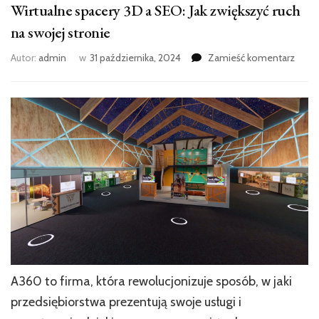
Wirtualne spacery 3D a SEO: Jak zwiększyć ruch
na swojej stronie
we
Autor:
admin
w
31 października, 2024
Zamieść komentarz
wpisi
Wirtu
space
3D
a
SEO:
Jak
zwięk
ruch
na
swoje
stron
A360 to firma, która rewolucjonizuje sposób, w jaki
przedsiębiorstwa prezentują swoje usługi i