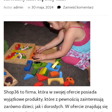
we
Autor:
admin
w
30 maja, 2024
Zamieść komentarz
wpisie
Automatycz
zapisany
szkic
Shop36 to firma, która w swojej ofercie posiada
wyjątkowe produkty, które z pewnością zainteresują
zarówno dzieci, jak i dorosłych. W ofercie znajdują się