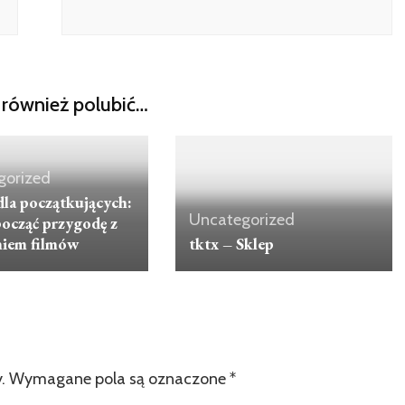
również polubić…
gorized
dla początkujących:
Uncategorized
począć przygodę z
niem filmów
tktx – Sklep
.
Wymagane pola są oznaczone
*