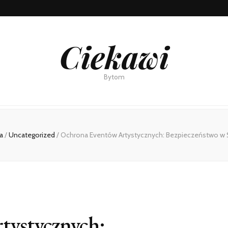
Ciekawi
Bytom
a
/
Uncategorized
/
Ochrona Eventów Artystycznych: Bezpieczeństwo w Ś
tystycznych: