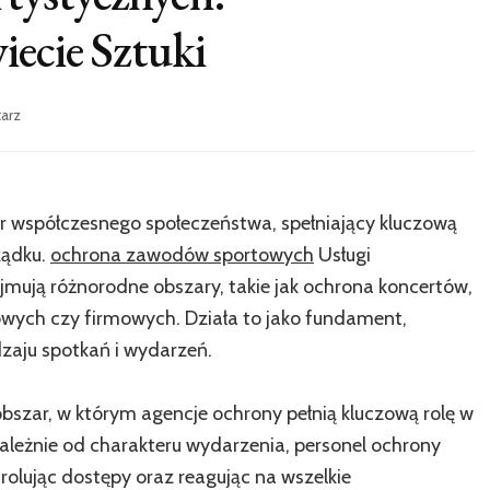
ecie Sztuki
we
arz
wpisie
Ochrona
Eventów
Artystycznych:
lar współczesnego społeczeństwa, spełniający kluczową
Bezpieczeństwo
w
ządku.
ochrona zawodów sportowych
Usługi
Świecie
jmują różnorodne obszary, takie jak ochrona koncertów,
Sztuki
wych czy firmowych. Działa to jako fundament,
zaju spotkań i wydarzeń.
szar, w którym agencje ochrony pełnią kluczową rolę w
ależnie od charakteru wydarzenia, personel ochrony
rolując dostępy oraz reagując na wszelkie