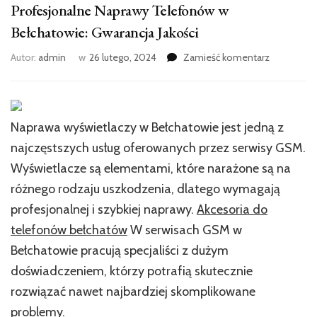
Profesjonalne Naprawy Telefonów w
Bełchatowie: Gwarancja Jakości
we
Autor:
admin
w
26 lutego, 2024
Zamieść komentarz
wpisie
Profesjona
Naprawy
Telefonów
Naprawa wyświetlaczy w Bełchatowie jest jedną z
w
Bełchatowi
najczęstszych usług oferowanych przez serwisy GSM.
Gwarancja
Wyświetlacze są elementami, które narażone są na
Jakości
różnego rodzaju uszkodzenia, dlatego wymagają
profesjonalnej i szybkiej naprawy.
Akcesoria do
telefonów bełchatów
W serwisach GSM w
Bełchatowie pracują specjaliści z dużym
doświadczeniem, którzy potrafią skutecznie
rozwiązać nawet najbardziej skomplikowane
problemy.