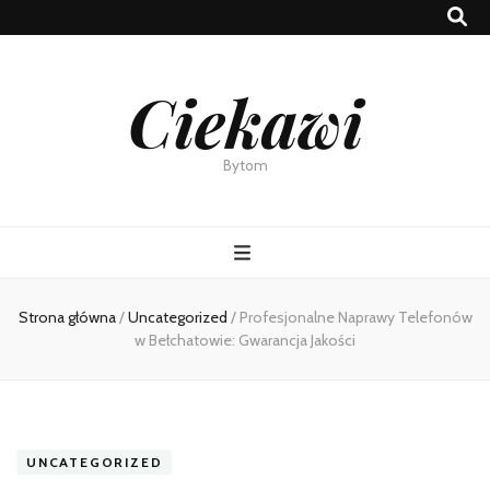
Ciekawi
Bytom
Strona główna
/
Uncategorized
/
Profesjonalne Naprawy Telefonów
w Bełchatowie: Gwarancja Jakości
UNCATEGORIZED