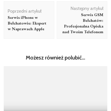
Nawigacja
Następny artykuł
wpisu
Poprzedni artykuł
Serwis GSM
Serwis iPhone w
Bełchatów:
Bełchatowie: Ekspert
Profesjonalna Opieka
w Naprawach Apple
nad Twoim Telefonem
Możesz również polubić…