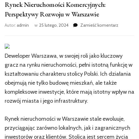
Rynek Nieruchomości Komercyjnych:
Perspektywy Rozwoju w Warszawie
we
Autor:
admin
w
25 lutego, 2024
Zamieść komentarz
wpisie
Rynek
Nieruchom
Komercyjn
Deweloper Warszawa, w swojej roli jako kluczowy
Perspekty
Rozwoju
gracz na rynku nieruchomości, pełni istotną funkcję w
w
kształtowaniu charakteru stolicy Polski. Ich działania
Warszawie
obejmują nie tylko budowę mieszkań, ale także
kompleksowe inwestycje, które mają istotny wpływ na
rozwój miasta i jego infrastruktury.
Rynek nieruchomości w Warszawie stale ewoluuje,
przyciągając zarówno lokalnych, jak i zagranicznych
inwestorów oraz klientów. Stolica jest sercem życia