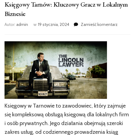
Księgowy Tarnów: Kluczowy Gracz w Lokalnym
Biznesie
we
Autor:
admin
w
19 stycznia, 2024
Zamieść komentarz
wpisie
Księgowy
Tarnów:
Kluczowy
Gracz
w
Lokalny
Biznesie
Księgowy w Tarnowie to zawodowiec, który zajmuje
się kompleksową obsługą księgową dla lokalnych firm
i osób prywatnych. Jego działania obejmują szeroki
zakres usług, od codziennego prowadzenia ksiąg