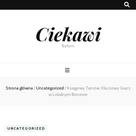
Ciekawi
Bytom
Strona główna
/
Uncategorized
/
Księgowy Tarnów: Kluczowy Gracz
w Lokalnym Biznesie
UNCATEGORIZED