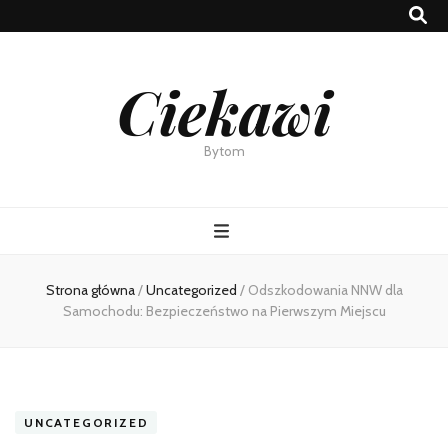
Ciekawi
Bytom
Strona główna
/
Uncategorized
/
Odszkodowania NNW dla
Samochodu: Bezpieczeństwo na Pierwszym Miejscu
UNCATEGORIZED