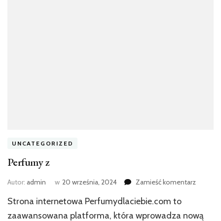
UNCATEGORIZED
Perfumy z
we
Autor:
admin
w
20 września, 2024
Zamieść komentarz
wpisie
Strona internetowa Perfumydlaciebie.com to
Perfumy
z
zaawansowana platforma, która wprowadza nową