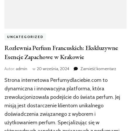
UNCATEGORIZED
Rozlewnia Perfum Francuskich: Ekskluzywne
Esencje Zapachowe w Krakowie
we
Autor:
admin
w
20 września, 2024
Zamieść komentarz
wpisie
Strona internetowa Perfumydlaciebie.com to
Rozlewn
Perfum
dynamiczna i innowacyjna platforma, która
Francusk
zrewolucjonizowała podejście do świata perfum. Jej
Ekskluz
misją jest dostarczenie klientom unikalnego
Esencje
Zapach
doświadczenia związanego z wyborem i
w
użytkowaniem perfum. Specjalizując się w
Krakowi