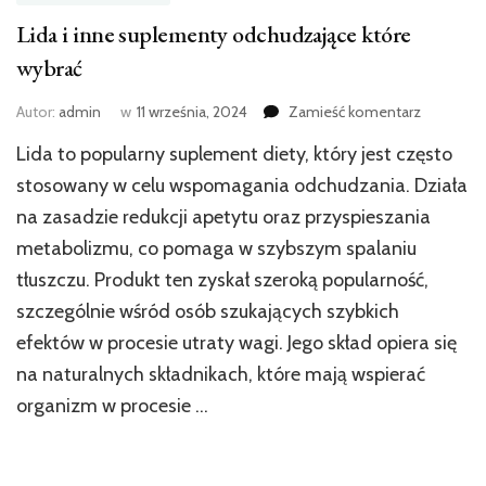
Lida i inne suplementy odchudzające które
wybrać
we
Autor:
admin
w
11 września, 2024
Zamieść komentarz
wpisie
Lida to popularny suplement diety, który jest często
Lida
i
stosowany w celu wspomagania odchudzania. Działa
inne
na zasadzie redukcji apetytu oraz przyspieszania
suplemen
metabolizmu, co pomaga w szybszym spalaniu
odchudza
które
tłuszczu. Produkt ten zyskał szeroką popularność,
wybrać
szczególnie wśród osób szukających szybkich
efektów w procesie utraty wagi. Jego skład opiera się
na naturalnych składnikach, które mają wspierać
organizm w procesie …