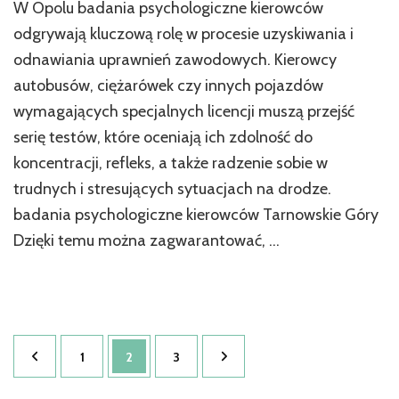
W Opolu badania psychologiczne kierowców
Wsparcie
psycholo
odgrywają kluczową rolę w procesie uzyskiwania i
dla
odnawiania uprawnień zawodowych. Kierowcy
firm
autobusów, ciężarówek czy innych pojazdów
w
Opolu
wymagających specjalnych licencji muszą przejść
–
serię testów, które oceniają ich zdolność do
jak
zadbać
koncentracji, refleks, a także radzenie sobie w
o
trudnych i stresujących sytuacjach na drodze.
dobrosta
badania psychologiczne kierowców Tarnowskie Góry
pracowni
Dzięki temu można zagwarantować, …
Stronicowanie
Strona
Strona
Strona
1
2
3
wpisów