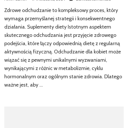
wpisie
Zdrowe odchudzanie to kompleksowy proces, który
Suplemen
a
wymaga przemyślanej strategii i konsekwentnego
zdrowie
działania. Suplementy diety Istotnym aspektem
–
skutecznego odchudzania jest przyjęcie zdrowego
co
musisz
podejścia, które łączy odpowiednią dietę z regularną
wiedzieć
aktywnością fizyczną. Odchudzanie dla kobiet może
wiązać się z pewnymi unikalnymi wyzwaniami,
wynikającymi z różnic w metabolizmie, cyklu
hormonalnym oraz ogólnym stanie zdrowia. Dlatego
ważne jest, aby …