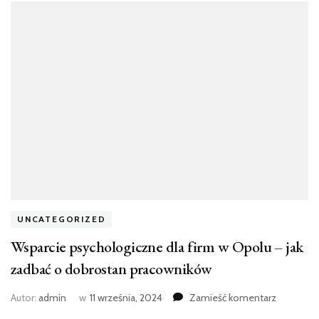
UNCATEGORIZED
Wsparcie psychologiczne dla firm w Opolu – jak
zadbać o dobrostan pracowników
we
Autor:
admin
w
11 września, 2024
Zamieść komentarz
wpisie