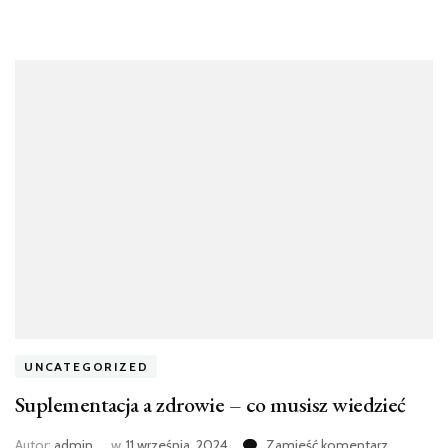
UNCATEGORIZED
Suplementacja a zdrowie – co musisz wiedzieć
we
Autor:
admin
w
11 września, 2024
Zamieść komentarz