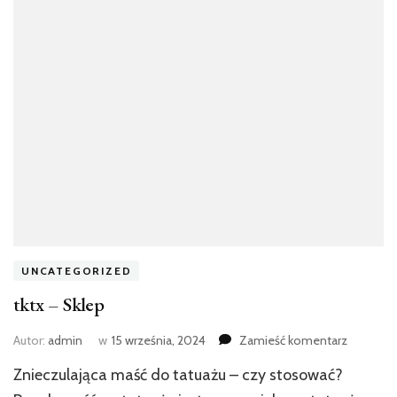
UNCATEGORIZED
tktx – Sklep
we
Autor:
admin
w
15 września, 2024
Zamieść komentarz
wpisie
Znieczulająca maść do tatuażu – czy stosować?
tktx
–