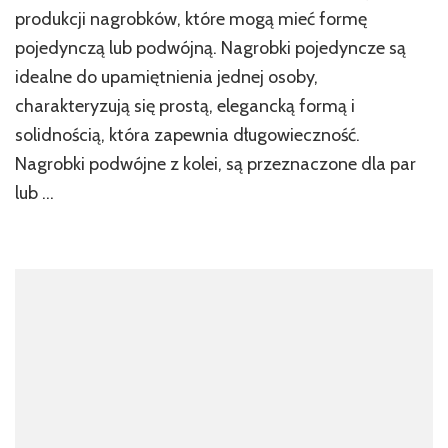
produkcji nagrobków, które mogą mieć formę
funkcjona
i
pojedynczą lub podwójną. Nagrobki pojedyncze są
estetyka
idealne do upamiętnienia jednej osoby,
w
kuchni
charakteryzują się prostą, elegancką formą i
i
solidnością, która zapewnia długowieczność.
łazience
Nagrobki podwójne z kolei, są przeznaczone dla par
lub …