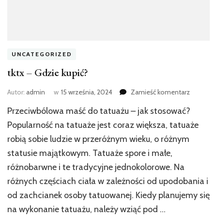
UNCATEGORIZED
tktx – Gdzie kupić?
we
Autor:
admin
w
15 września, 2024
Zamieść komentarz
wpisie
Przeciwbólowa maść do tatuażu – jak stosować?
tktx
–
Popularność na tatuaże jest coraz większa, tatuaże
Gdzie
robią sobie ludzie w przeróżnym wieku, o różnym
kupić?
statusie majątkowym. Tatuaże spore i małe,
różnobarwne i te tradycyjne jednokolorowe. Na
różnych częściach ciała w zależności od upodobania i
od zachcianek osoby tatuowanej. Kiedy planujemy się
na wykonanie tatuażu, należy wziąć pod …