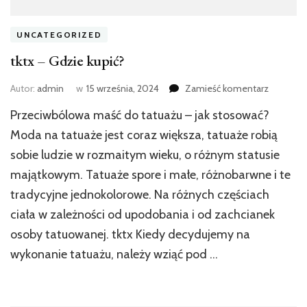
UNCATEGORIZED
tktx – Gdzie kupić?
we
Autor:
admin
w
15 września, 2024
Zamieść komentarz
wpisie
Przeciwbólowa maść do tatuażu – jak stosować?
tktx
–
Moda na tatuaże jest coraz większa, tatuaże robią
Gdzie
sobie ludzie w rozmaitym wieku, o różnym statusie
kupić?
majątkowym. Tatuaże spore i małe, różnobarwne i te
tradycyjne jednokolorowe. Na różnych częściach
ciała w zależności od upodobania i od zachcianek
osoby tatuowanej. tktx Kiedy decydujemy na
wykonanie tatuażu, należy wziąć pod …