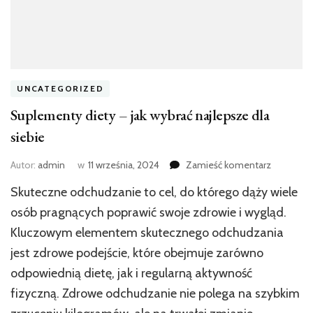
UNCATEGORIZED
Suplementy diety – jak wybrać najlepsze dla
siebie
we
Autor:
admin
w
11 września, 2024
Zamieść komentarz
wpisie
Skuteczne odchudzanie to cel, do którego dąży wiele
Suplemen
diety
osób pragnących poprawić swoje zdrowie i wygląd.
–
Kluczowym elementem skutecznego odchudzania
jak
jest zdrowe podejście, które obejmuje zarówno
wybrać
najlepsze
odpowiednią dietę, jak i regularną aktywność
dla
fizyczną. Zdrowe odchudzanie nie polega na szybkim
siebie