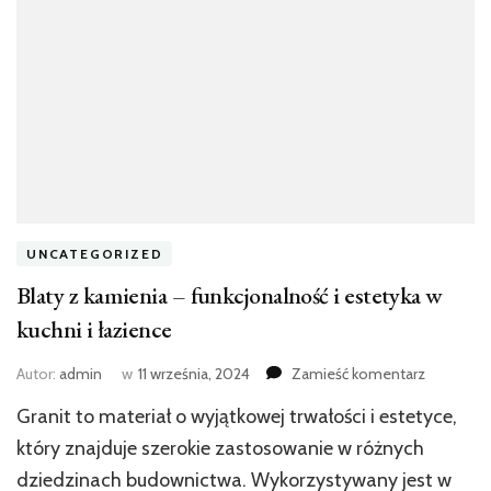
UNCATEGORIZED
Blaty z kamienia – funkcjonalność i estetyka w
kuchni i łazience
we
Autor:
admin
w
11 września, 2024
Zamieść komentarz
wpisie
Granit to materiał o wyjątkowej trwałości i estetyce,
Blaty
z
który znajduje szerokie zastosowanie w różnych
kamienia
dziedzinach budownictwa. Wykorzystywany jest w
–