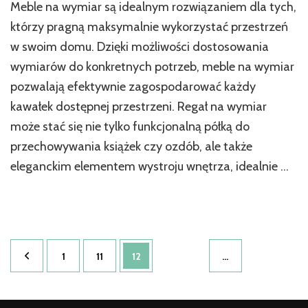
Meble na wymiar są idealnym rozwiązaniem dla tych,
Stolik
kawowy
którzy pragną maksymalnie wykorzystać przestrzeń
na
w swoim domu. Dzięki możliwości dostosowania
wymiar:
wymiarów do konkretnych potrzeb, meble na wymiar
Małe
Dzielo
pozwalają efektywnie zagospodarować każdy
Sztuki
kawałek dostępnej przestrzeni. Regał na wymiar
w
Salonie
może stać się nie tylko funkcjonalną półką do
przechowywania książek czy ozdób, ale także
eleganckim elementem wystroju wnętrza, idealnie …
Stronicowanie
Strona
Strona
Strona
1
11
12
…
wpisów