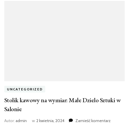
UNCATEGORIZED
Stolik kawowy na wymiar: Małe Dzielo Sztuki w
Salonie
we
Autor:
admin
w
2 kwietnia, 2024
Zamieść komentarz
wpisie