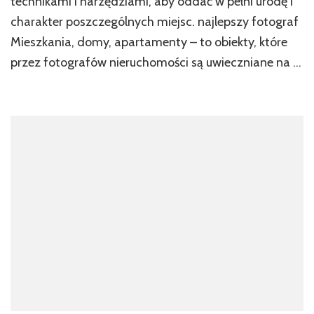
technikami i narzędziami, aby oddać w pełni urodę i
Regionu
charakter poszczególnych miejsc. najlepszy fotograf
Mieszkania, domy, apartamenty – to obiekty, które
przez fotografów nieruchomości są uwieczniane na …