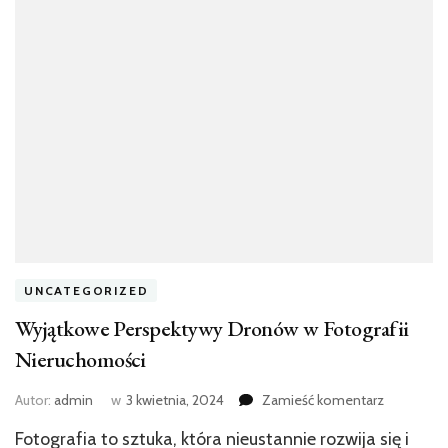
UNCATEGORIZED
Wyjątkowe Perspektywy Dronów w Fotografii
Nieruchomości
we
Autor:
admin
w
3 kwietnia, 2024
Zamieść komentarz
wpisie
Fotografia to sztuka, która nieustannie rozwija się i
Wyjątkow