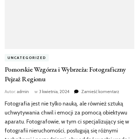
UNCATEGORIZED
Pomorskie Wzgórza i Wybrzeża: Fotograficzny
Pejzaż Regionu
we
Autor:
admin
w
3 kwietnia, 2024
Zamieść komentarz
wpisie
Fotografia jest nie tylko nauką, ale również sztuką
Pomorski
Wzgórza
uchwytywania chwil i emocji za pomocą obiektywu
i
aparatu. Fotografowie, w tym ci specjalizujący się w
Wybrzeża:
fotografii nieruchomości, posługują się różnymi
Fotografic
Pejzaż