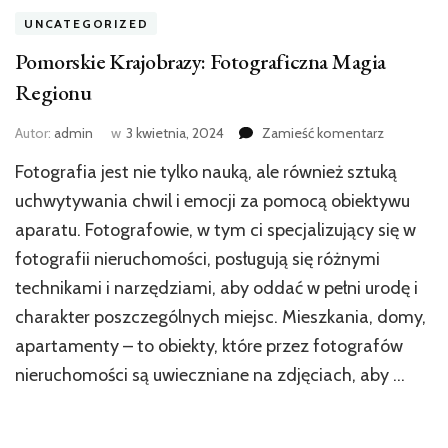
UNCATEGORIZED
Pomorskie Krajobrazy: Fotograficzna Magia
Regionu
we
Autor:
admin
w
3 kwietnia, 2024
Zamieść komentarz
wpisie
Fotografia jest nie tylko nauką, ale również sztuką
Pomorski
Krajobrazy
uchwytywania chwil i emocji za pomocą obiektywu
Fotografic
aparatu. Fotografowie, w tym ci specjalizujący się w
Magia
fotografii nieruchomości, posługują się różnymi
Regionu
technikami i narzędziami, aby oddać w pełni urodę i
charakter poszczególnych miejsc. Mieszkania, domy,
apartamenty – to obiekty, które przez fotografów
nieruchomości są uwieczniane na zdjęciach, aby …