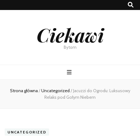
Ciekawi
Bytom
Strona główna
/
Uncategorized
/
Jacuzzi do Ogrodu: Luksusowy
Relaks pod Gołym Niebem
UNCATEGORIZED