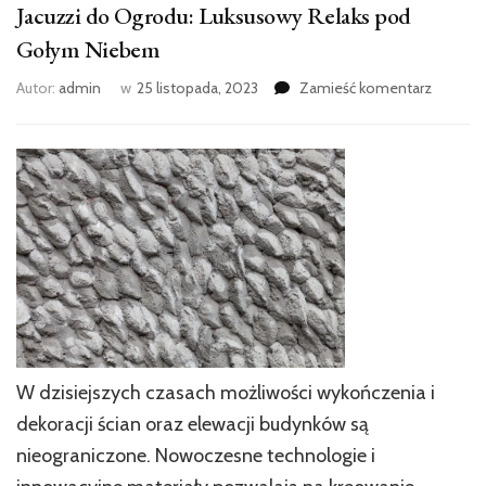
Jacuzzi do Ogrodu: Luksusowy Relaks pod
Gołym Niebem
we
Autor:
admin
w
25 listopada, 2023
Zamieść komentarz
wpisie
Jacuzzi
do
Ogrodu:
Luksus
Relaks
pod
Gołym
Niebem
W dzisiejszych czasach możliwości wykończenia i
dekoracji ścian oraz elewacji budynków są
nieograniczone. Nowoczesne technologie i