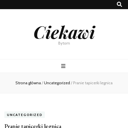
Ciekawi
Bytom
Strona główna
/
Uncategorized
/
Pranie tapicerki legnica
UNCATEGORIZED
Pranie tapicerki legnica