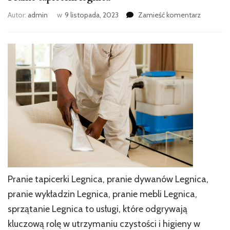
we
Autor:
admin
w
9 listopada, 2023
Zamieść komentarz
wpisie
Pranie
tapicerki
legnica
Pranie tapicerki Legnica, pranie dywanów Legnica,
pranie wykładzin Legnica, pranie mebli Legnica,
sprzątanie Legnica to usługi, które odgrywają
kluczową rolę w utrzymaniu czystości i higieny w